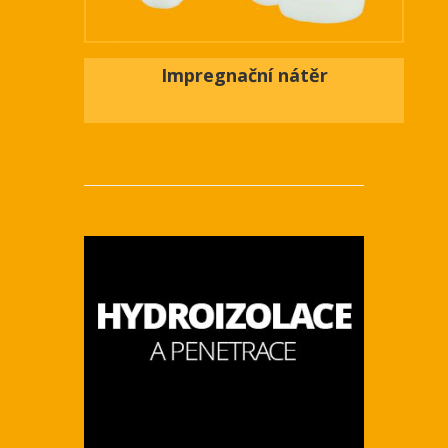
Impregnační nátěr