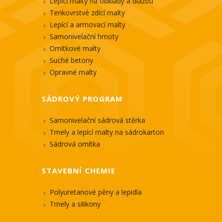
Lepící malty na obklady a dlažbu
Tenkovrstvé zdící malty
Lepící a armovací malty
Samonivelační hmoty
Omítkové malty
Suché betony
Opravné malty
SÁDROVÝ PROGRAM
Samonivelační sádrová stěrka
Tmely a lepící malty na sádrokarton
Sádrová omítka
STAVEBNÍ CHEMIE
Polyuretanové pěny a lepidla
Tmely a silikony